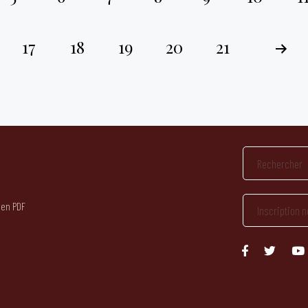
17
18
19
20
21
 en PDF