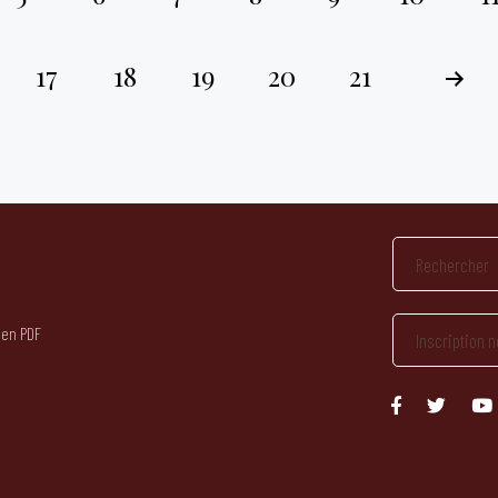
17
18
19
20
21
 en PDF