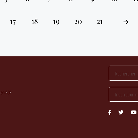
17
18
19
20
21
 en PDF