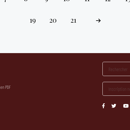
19
20
21
 en PDF