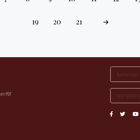
19
20
21
 en PDF