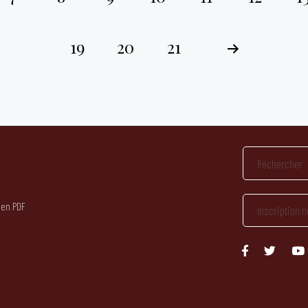
19
20
21
 en PDF