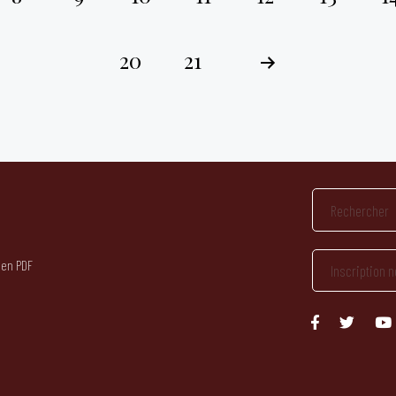
20
21
 en PDF