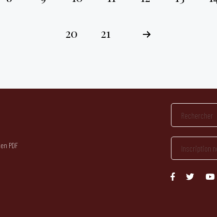
20
21
 en PDF