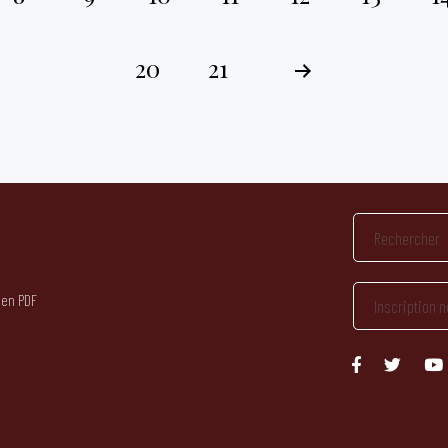
20
21
 en PDF