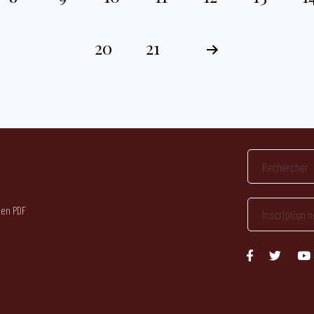
20
21
 en PDF