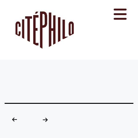
Aller
au
contenu
Pagination
des