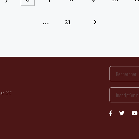
…
21
 en PDF