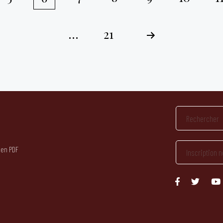
…
21
 en PDF