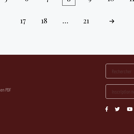
17
18
…
21
 en PDF