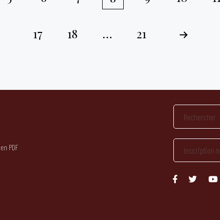
17
18
…
21
 en PDF