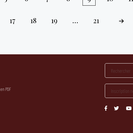
17
18
19
…
21
 en PDF