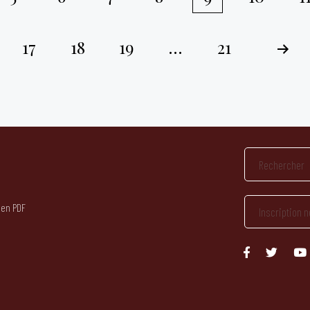
17
18
19
…
21
 en PDF