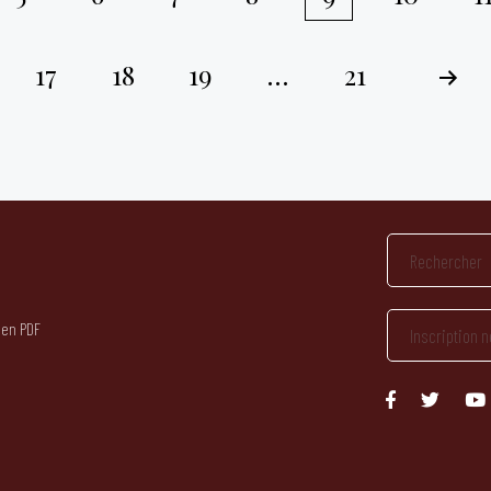
17
18
19
…
21
 en PDF