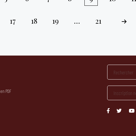
17
18
19
…
21
 en PDF