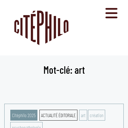
Aller
au
contenu
Mot-clé: art
Citéphilo 2025
ACTUALITÉ ÉDITORIALE
art
création
psychopathologie