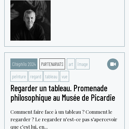
Citéphilo 2024
PARTENARIATS
art
image
peinture
regard
tableau
vue
Regarder un tableau. Promenade
philosophique au Musée de Picardie
Comment faire face à un tableau ? Comment le
regarder ? Le regarder n’est-ce pas s’apercevoir
que c’est lui, en...