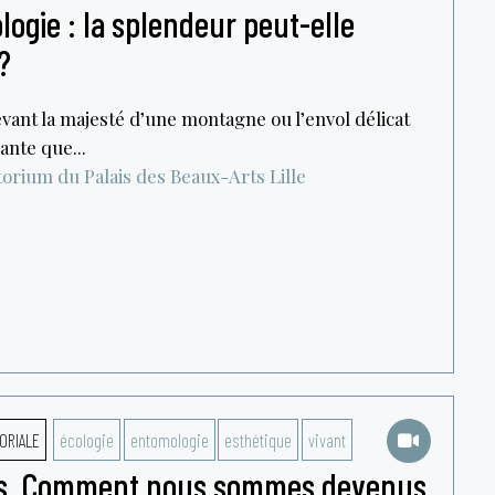
ogie : la splendeur peut-elle
?
devant la majesté d’une montagne ou l’envol délicat
ante que...
torium du Palais des Beaux-Arts
Lille
ORIALE
écologie
entomologie
esthétique
vivant
ves. Comment nous sommes devenus