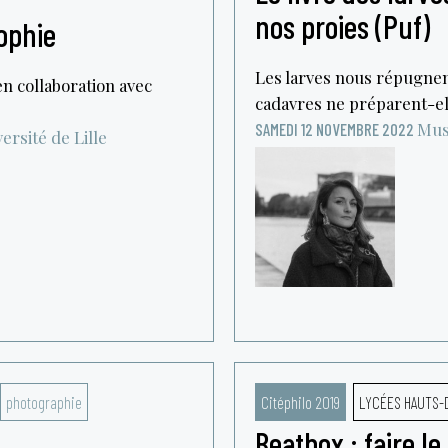
nos proies (Puf)
ophie
Les larves nous répugnen
en collaboration avec
cadavres ne préparent-ell
Musé
SAMEDI 12 NOVEMBRE 2022
rsité de Lille
photographie
Citéphilo 2019
LYCÉES HAUTS-
Beatbox : faire l