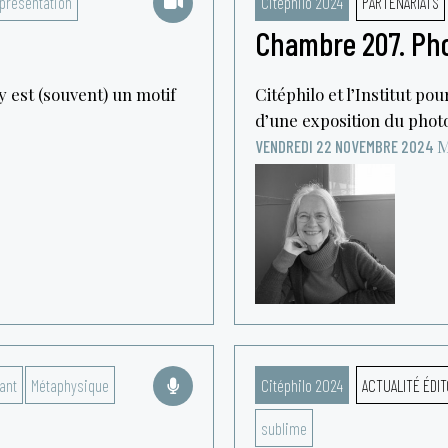
présentation
Citéphilo 2024
PARTENARIATS
Chambre 207. Pho
 est (souvent) un motif
Citéphilo et l’Institut pou
d’une exposition du phot
M
VENDREDI 22 NOVEMBRE 2024
ant
Métaphysique
Citéphilo 2024
ACTUALITÉ ÉDIT
sublime