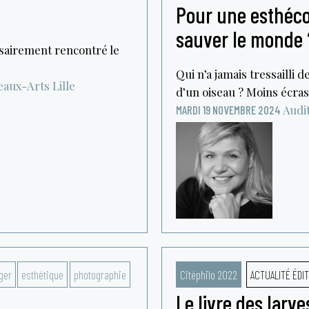
Pour une esthécol
sauver le monde 
ssairement rencontré le
Qui n’a jamais tressailli 
Beaux-Arts
Lille
d’un oiseau ? Moins écras
Audi
MARDI 19 NOVEMBRE 2024
ger
esthétique
photographie
Citéphilo 2022
ACTUALITÉ ÉDIT
Le livre des lar