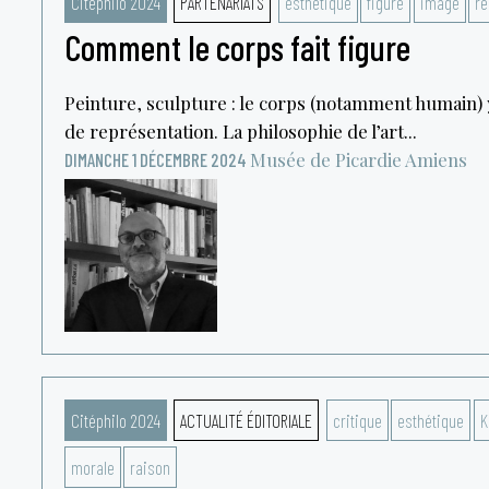
Citéphilo 2024
PARTENARIATS
esthétique
figure
image
re
Comment le corps fait figure
Peinture, sculpture : le corps (notamment humain) y
de représentation. La philosophie de l’art...
Musée de Picardie
Amiens
DIMANCHE 1 DÉCEMBRE 2024
Citéphilo 2024
ACTUALITÉ ÉDITORIALE
critique
esthétique
K
morale
raison