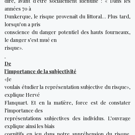
dire, avant d’être socialement identifié : « Dans les
années 70 à
Dunkerque, le risque provenait du littoral… Plus tard,
lorsqu’on a pris
conscience du danger potentiel des hauts fourneaux,
le danger s’est mué en
risque».
De
l’importance de la subjectivité
«Je
voulais étudier la représentation subjective du risque»,
explique Hervé
Flanquart. Et en la matière, force est de constater
l’importance des
représentations subjectives des individus. L’ouvrage
explique ainsi les biais
cognitifs en jeu dans notre appréhension du risque.