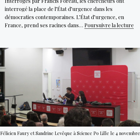
Interrogés par Francis Foreau, les chercheurs ont
interrogé la place de l’État d’urgence dans les
démocraties contemporaines. L’État d’urgence, en
Qu
France, prend ses racines dans…
Poursuivre la lecture
l’
de
la
rè
pe
le
dé
de
l’É
d’
Félicien Faury et Sandrine Levêque à Science Po Lille le 4 novembre