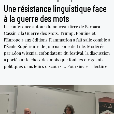
Une résistance linguistique face
à la guerre des mots
La conférence autour du nouveau livre de Barbara
Cassin « la Guerre des Mots. Trump, Poutine et
l’Europe » aux éditions Flammarion a fait salle comble à
l’École Supérieure de Journalisme de Lille. Modérée
par Léon Wisznia, cofondateur du festival, la discussion
a porté sur le choix des mots que font les dirigeants
Un
politiques dans leurs discours.…
Poursuivre la lecture
rés
lin
fac
à
la
gue
des