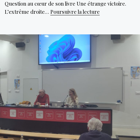
Question au cœur de son livre Une étrange victoire.
Une
L’extrême droite…
Poursuivre la lecture
grammaire
politique
sans
Bescherelle,
ou,
l’ascension
du
RN.