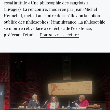
essai intitulé « Une philosophie des sanglots »
(Rivages). La rencontre, modérée par Jean-Michel
Hennebel, mettait au centre de la réflexion la notion
oubliée des philosophes : l’impuissance. La philosophie
se montre rétive face à cet échec de l’existence,
Sangloter
préférant l’étude…
Poursuivre la lecture
sans
crainte
de
se
cogner
au
monde.