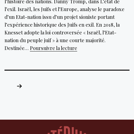
l’histoire des nations. Danny Tromp, dans L’état de
l’exil. Israël, les Juifs et l’Europe, analyse le paradoxe
d’un Etat-nation issu d’un projet sioniste portant
l’expérience historique des Juifs en exil. En 2018, la
Knesset adopte la loi controversée « Israël, l’Etat-
nation du peuple juif » à une courte majorité.
Israël,
Destinée…
Poursuivre la lecture
un
Etat
en
quête
Pagination
de
des
définition
publications