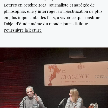
Lettres en octobre 2023. Journaliste et agrégée de
philosophie, elle y interroge la subjectivisation de plus
en plus importante des faits, à savoir ce qui constitue
l’objet d’étude même du monde journalistique…
Faut-
Poursuivre la lecture
il
encore
croire
les
faits ?