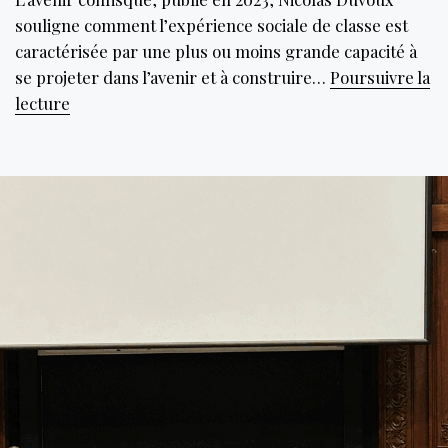
souligne comment l’expérience sociale de classe est
caractérisée par une plus ou moins grande capacité à
se projeter dans l’avenir et à construire…
Poursuivre la
Le
lecture
temps
ou
l’impensé
des
inégalités