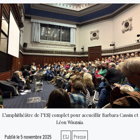
national :
enquête
à
l’origine
du
mal
L’amphithéâtre de l’ESJ complet pour accueillir Barbara Cassin et
Léon Wisznia.
Publié le
5 novembre 2025
ESJ
Presse