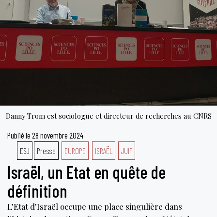
mo
Danny Trom est sociologue et directeur de recherches au CNRS
Publié le
28 novembre 2024
ESJ
Presse
EUROPE
ISRAËL
JUIF
Israël, un Etat en quête de
définition
L’Etat d’Israël occupe une place singulière dans