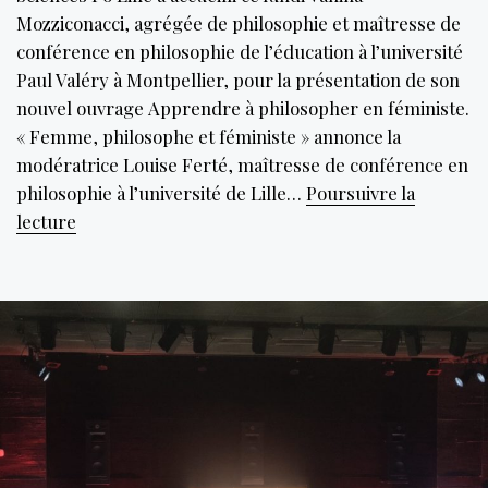
Mozziconacci, agrégée de philosophie et maîtresse de
conférence en philosophie de l’éducation à l’université
Paul Valéry à Montpellier, pour la présentation de son
nouvel ouvrage Apprendre à philosopher en féministe.
« Femme, philosophe et féministe » annonce la
modératrice Louise Ferté, maîtresse de conférence en
philosophie à l’université de Lille…
Poursuivre la
Vanina
lecture
Mozziconacci :
la
philosophe
qui
secoue
le
féminisme
et
l’école