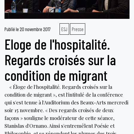
Publié le
20 novembre 2017
ESJ
Presse
Eloge de l'hospitalité.
Regards croisés sur la
condition de migrant
« Éloge de l'hospitalité. Regards croisés sur la
condition de migrant », est l'intitulé de la conférence
qui s'est tenue à l'Auditorium des Beaux-Arts mercredi
soir 15 novembre. « Des regards croisés de deux
façons » souligne le modérateur de cette séance,
Stanislas d'Ornano. Ainsi s'entremêlent Poésie et
Philosophie, et se répondent les plumes des trois