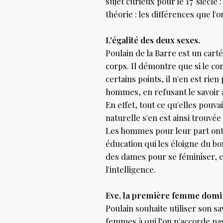
sujet curieux pour le 17°siècle 
théorie : les différences que l'
L'égalité des deux sexes.
Poulain de la Barre est un cartés
corps. Il démontre que si le c
certains points, il n'en est rie
hommes, en refusant le savoir 
En effet, tout ce qu'elles pouva
naturelle s'en est ainsi trouvée
Les hommes pour leur part ont 
éducation qui les éloigne du bon 
des dames pour se féminiser, ce 
l'intelligence.
Eve, la première femme domi
Poulain souhaite utiliser son sav
femmes à qui l’on n'accorde pas