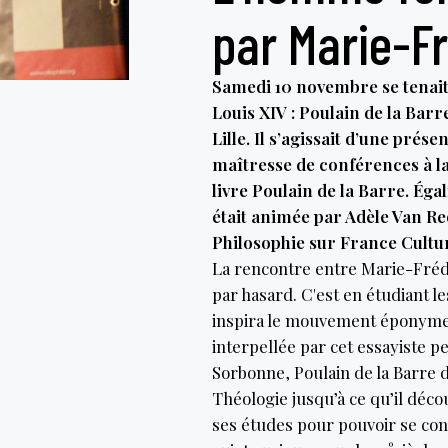
par Marie-Fr
Samedi 10 novembre se tenait 
Louis XIV : Poulain de la Barr
Lille. Il s’agissait d’une pré
maîtresse de conférences à la
livre Poulain de la Barre. Éga
était animée par Adèle Van Re
Philosophie sur France Cultu
La rencontre entre Marie-Frédér
par hasard. C'est en étudiant 
inspira le mouvement éponyme
interpellée par cet essayiste pe
Sorbonne, Poulain de la Barre d
Théologie jusqu’à ce qu’il déco
ses études pour pouvoir se consa