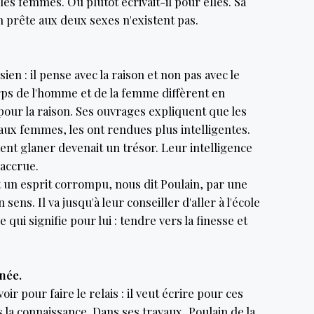
: les femmes. Ou plutôt écrivait-il pour elles. Sa
on prête aux deux sexes n'existent pas.
ien : il pense avec la raison et non pas avec le
orps de l'homme et de la femme diffèrent en
n pour la raison. Ses ouvrages expliquent que les
aux femmes, les ont rendues plus intelligentes.
ient glaner devenait un trésor. Leur intelligence
 accrue.
un esprit corrompu, nous dit Poulain, par une
sens. Il va jusqu'à leur conseiller d'aller à l'école
qui signifie pour lui : tendre vers la finesse et
née.
oir pour faire le relais : il veut écrire pour ces
 la connaissance. Dans ses travaux, Poulain de la