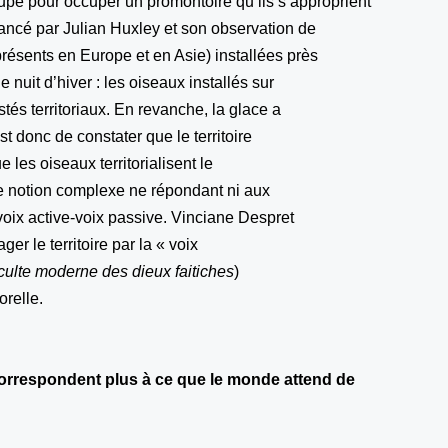
roupe pour occuper un promontoire qu’ils s’approprient
ancé par Julian Huxley et son observation de
résents en Europe et en Asie) installées près
nuit d’hiver : les oiseaux installés sur
estés territoriaux. En revanche, la glace a
est donc de constater que le territoire
e les oiseaux territorialisent le
i une notion complexe ne répondant ni aux
voix active-voix passive. Vinciane Despret
er le territoire par la « voix
 culte moderne des dieux faitiches
)
orelle.
orrespondent plus à ce que le monde attend de