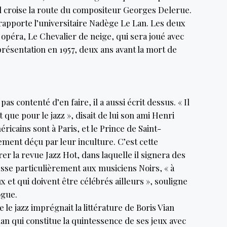
il croise la route du compositeur Georges Delerue.
rapporte l’universitaire Nadège Le Lan. Les deux
péra, Le Chevalier de neige, qui sera joué avec
résentation en 1957, deux ans avant la mort de
as contenté d’en faire, il a aussi écrit dessus. « Il
t que pour le jazz », disait de lui son ami Henri
éricains sont à Paris, et le Prince de Saint-
ent déçu par leur inculture. C’est cette
er la revue Jazz Hot, dans laquelle il signera des
resse particulièrement aux musiciens Noirs, « à
 et qui doivent être célébrés ailleurs », souligne
ogue.
 le jazz imprégnait la littérature de Boris Vian
an qui constitue la quintessence de ses jeux avec