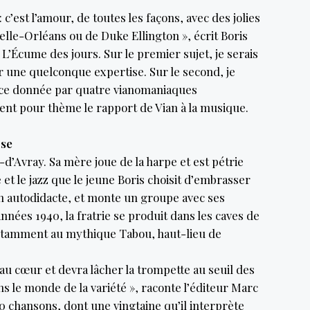
 c’est l’amour, de toutes les façons, avec des jolies
velle-Orléans ou de Duke Ellington », écrit Boris
 L’Écume des jours. Sur le premier sujet, je serais
r une quelconque expertise. Sur le second, je
ence donnée par quatre vianomaniaques
ent pour thème le rapport de Vian à la musique.
ose
e-d’Avray. Sa mère joue de la harpe et est pétrie
 et le jazz que le jeune Boris choisit d’embrasser
en autodidacte, et monte un groupe avec ses
 années 1940, la fratrie se produit dans les caves de
otamment au mythique Tabou, haut-lieu de
 au cœur et devra lâcher la trompette au seuil des
ns le monde de la variété », raconte l’éditeur Marc
0 chansons, dont une vingtaine qu’il interprète