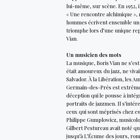
lui-même, sur scène. En 1952, 
« Une rencontre alchimique », 
hommes écrivent ensemble un o
triomphe lors d’une unique rep
Vian.
Un musicien des mots
La musique, Boris Vian ne s’est p
était amoureux du jazz, ne vivai
Salvador. À la Libération, les Am
Germain-des-Prés est extrêmem
déception qui le pousse à intégr
portraits de jazzmen. Il s’inté
ceux qui sont méprisés chez eux
Philippe Gumplowicz, musicol
Gilbert Pestureau avait noté que
jusqu’à L’Écume des jours, rom