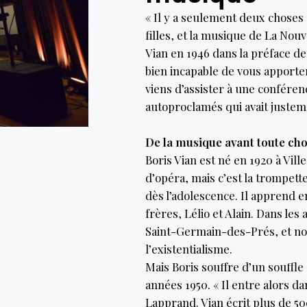
« Il y a seulement deux choses :
filles, et la musique de La Nou
Vian en 1946 dans la préface de
bien incapable de vous apporte
viens d’assister à une confér
autoproclamés qui avait justem
De la musique avant toute ch
Boris Vian est né en 1920 à Vill
d’opéra, mais c’est la trompette
dès l’adolescence. Il apprend 
frères, Lélio et Alain. Dans les
Saint-Germain-des-Prés, et n
l’existentialisme.
Mais Boris souffre d’un souffle
années 1950. « Il entre alors da
Lapprand. Vian écrit plus de 50