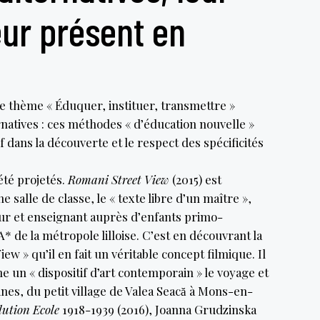
leur présent en
 thème « Éduquer, instituer, transmettre »
rnatives : ces méthodes « d’éducation nouvelle »
if dans la découverte et le respect des spécificités
 été projetés.
Romani Street View
(2015) est
e salle de classe, le « texte libre d’un maître »,
teur et enseignant auprès d’enfants primo-
* de la métropole lilloise. C’est en découvrant la
iew » qu’il en fait un véritable concept filmique. Il
e un « dispositif d’art contemporain » le voyage et
ines, du petit village de Valea Seacă à Mons-en-
lution Ecole
1918-1939 (2016), Joanna Grudzinska