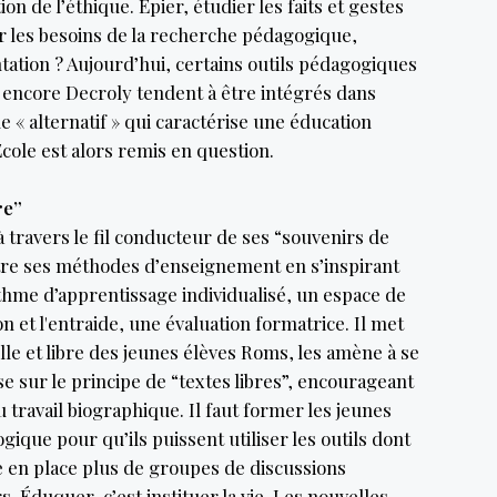
on de l’éthique. Épier, étudier les faits et gestes
ur les besoins de la recherche pédagogique,
tation ? Aujourd’hui, certains outils pédagogiques
u encore Decroly tendent à être intégrés dans
 « alternatif » qui caractérise une éducation
cole est alors remis en question.
re”
 à travers le fil conducteur de ses “souvenirs de
ustre ses méthodes d’enseignement en s’inspirant
ythme d’apprentissage individualisé, un espace de
on et l'entraide, une évaluation formatrice. Il met
le et libre des jeunes élèves Roms, les amène à se
se sur le principe de “textes libres”, encourageant
au travail biographique. Il faut former les jeunes
gique pour qu’ils puissent utiliser les outils dont
re en place plus de groupes de discussions
. Éduquer, c’est instituer la vie. Les nouvelles