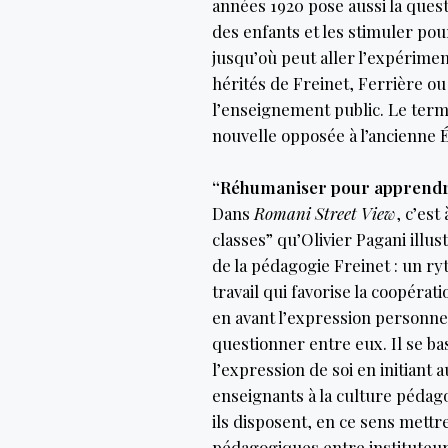
années 1920 pose aussi la questi
des enfants et les stimuler po
jusqu’où peut aller l’expérimen
hérités de Freinet, Ferrière o
l’enseignement public. Le terme
nouvelle opposée à l’ancienne É
“Réhumaniser pour apprend
Dans
Romani Street View
, c’est
classes” qu’Olivier Pagani ill
de la pédagogie Freinet : un r
travail qui favorise la coopérati
en avant l’expression personnel
questionner entre eux. Il se ba
l’expression de soi en initiant 
enseignants à la culture pédago
ils disposent, en ce sens mett
pédagogiques entre instituteurs