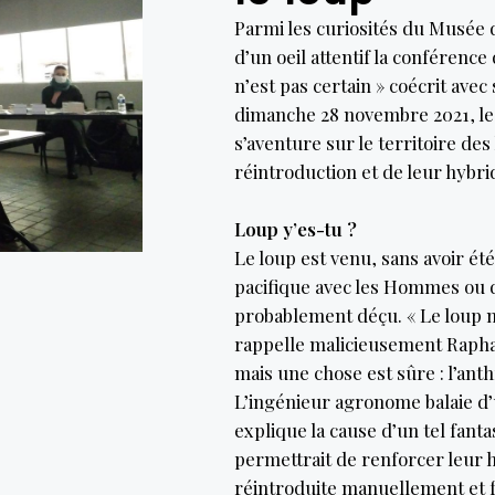
Parmi les curiosités du Musée d
d’un oeil attentif la conférence
n’est pas certain » coécrit av
dimanche 28 novembre 2021, le
s’aventure sur le territoire de
réintroduction et de leur hybri
Loup y’es-tu ?
Le loup est venu, sans avoir été
pacifique avec les Hommes ou 
probablement déçu. « Le loup 
rappelle malicieusement Rapha
mais une chose est sûre : l’an
L’ingénieur agronome balaie d’
explique la cause d’un tel fanta
permettrait de renforcer leur h
réintroduite manuellement et fa