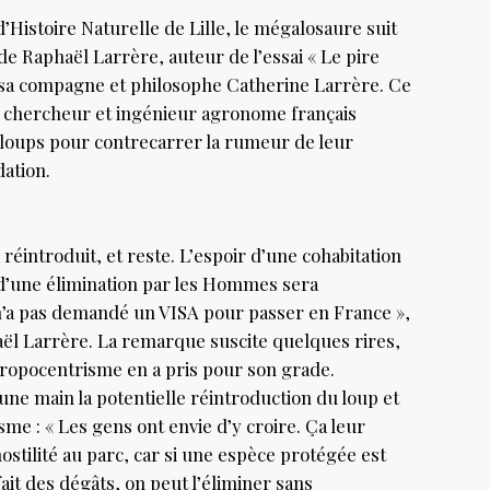
’Histoire Naturelle de Lille, le mégalosaure suit
 de Raphaël Larrère, auteur de l’essai « Le pire
ec sa compagne et philosophe Catherine Larrère. Ce
 chercheur et ingénieur agronome français
s loups pour contrecarrer la rumeur de leur
dation.
 réintroduit, et reste. L’espoir d’une cohabitation
d’une élimination par les Hommes sera
n’a pas demandé un VISA pour passer en France »,
ël Larrère. La remarque suscite quelques rires,
thropocentrisme en a pris pour son grade.
une main la potentielle réintroduction du loup et
sme : « Les gens ont envie d’y croire. Ça leur
ostilité au parc, car si une espèce protégée est
it des dégâts, on peut l’éliminer sans