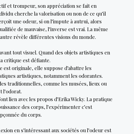
tif et trompeur, son appréciation se fait en
dividu cherche la valorisation ou non de ce qu’il
çoit une odeur, si on l’impute à autrui, alors
qualifiée de mauvaise, l’inverse est vrai. La même
l’autre révèle différentes visions du monde.
avant tout visuel. Quand des objets artistiques en
a critique est défiante.
e est originale, elle suppose d’abattre les
ratiques artistiques, notamment les odorantes.
des traditionnelles, comme les musées, lieux ou
t l’odorat.
ont lien avec les propos d’Erika Wicky. La pratique
puissance des corps, l’expérimenter c’est
upçonnée du corps.
exion en s’intéressant aux sociétés ou l’odeur est