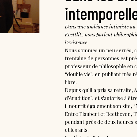
intemporell
Dans une ambiance intimiste au c
Koettlitz nous parlent philosophi
l’existence.
Nous sommes un peu serrés, ce 
trentaine de personnes est pré
professeur de philosophie en c
“double vie”, en publiant très
libre.
Depuis qu’il a pris sa retraite, 
d’érudition”, et s’autorise à êt
il nourrit également son site, “
Entre Flaubert et Beethoven,
pendant près de deux heures su
et les arts.