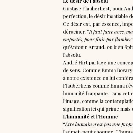
Le désir de l’absolu
Gustave Flaubert est, pour Andr
perfection, le désir insatiable d
Ce désir est, par essence, impo
déraciner. “
Il faut faire avec, m
emportés, pour finir par flamber
qu’Antonin Artaud, ou bien Spin
l’absolu.
André Hirt partage une concepti
de sens. Comme Emma Bovary da
à notre existence en lui confé
Flaubertiens comme Emma rêvent
humanité frappante. Dans cette 
l’image, comme la contemplation
signification ici qui prime mais
L’humanité et l’Homme
“
Être humain n’est pas une prop
l’admet, peut choquer. L’human