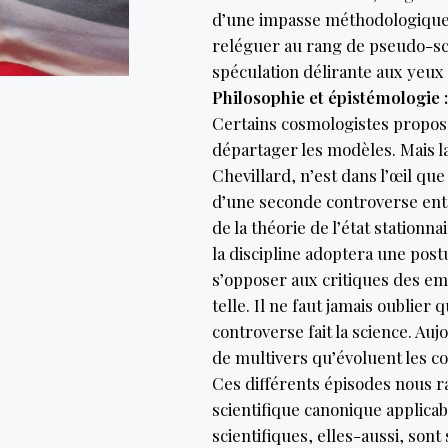
d’une impasse méthodologique qu
reléguer au rang de pseudo-sc
spéculation délirante aux yeux
Philosophie et épistémologie :
Certains cosmologistes proposen
départager les modèles. Mais l
Chevillard, n’est dans l’œil que
d’une seconde controverse entr
de la théorie de l’état stationn
la discipline adoptera une post
s’opposer aux critiques des em
telle. Il ne faut jamais oublier 
controverse fait la science. Au
de multivers qu’évoluent les c
Ces différents épisodes nous r
scientifique canonique applica
scientifiques, elles-aussi, sont