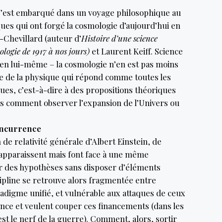
 s’est embarqué dans un voyage philosophique au
ues qui ont forgé la cosmologie d’aujourd’hui en
Chevillard (auteur d’
Histoire d’une science
ologie de 1917 à nos jours)
et Laurent Keiff. Science
s en lui-même – la cosmologie n’en est pas moins
 de la physique qui répond comme toutes les
ues, c’est-à-dire à des propositions théoriques
s comment observer l’expansion de l’Univers ou
oncurrence
n de relativité générale d’Albert Einstein, de
apparaissent mais font face à une même
er des hypothèses sans disposer d’éléments
cipline se retrouve alors fragmentée entre
digme unifié, et vulnérable aux attaques de ceux
ence et veulent couper ces financements (dans les
est le nerf de la guerre). Comment, alors, sortir