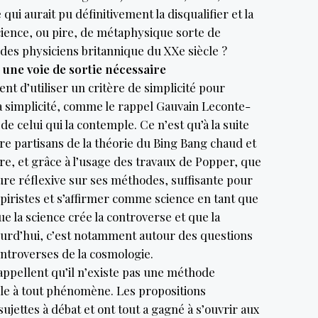
i aurait pu définitivement la disqualifier et la
ience, ou pire, de métaphysique sorte de
 des physiciens britannique du XXe siècle ?
 une voie de sortie nécessaire
t d’utiliser un critère de simplicité pour
a simplicité, comme le rappel Gauvain Leconte-
 de celui qui la contemple. Ce n’est qu’à la suite
e partisans de la théorie du Bing Bang chaud et
aire, et grâce à l’usage des travaux de Popper, que
ure réflexive sur ses méthodes, suffisante pour
piristes et s’affirmer comme science en tant que
que la science crée la controverse et que la
jourd’hui, c’est notamment autour des questions
ontroverses de la cosmologie.
appellent qu’il n’existe pas une méthode
ble à tout phénomène. Les propositions
 sujettes à débat et ont tout a gagné à s’ouvrir aux