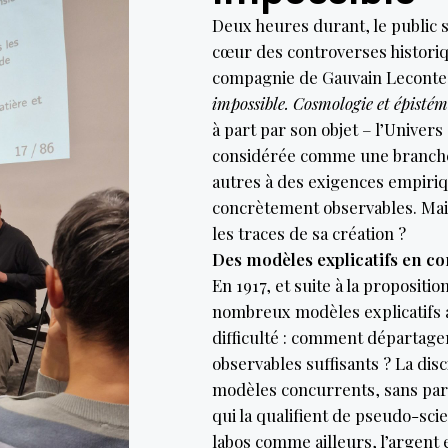
Deux heures durant, le public
cœur des controverses historiq
compagnie de Gauvain Leconte-
impossible. Cosmologie et épistém
à part par son objet – l’Univer
considérée comme une branche
autres à des exigences empiriq
concrètement observables. Mai
les traces de sa création ?
Des modèles explicatifs en c
En 1917, et suite à la propositio
nombreux modèles explicatifs 
difficulté : comment départag
observables suffisants ? La dis
modèles concurrents, sans para
qui la qualifient de pseudo-sci
labos comme ailleurs, l’argent 