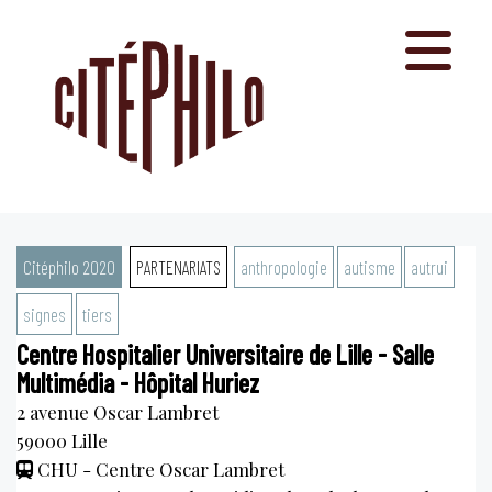
Aller
au
contenu
Citéphilo 2020
PARTENARIATS
anthropologie
autisme
autrui
signes
tiers
Centre Hospitalier Universitaire de Lille - Salle
Multimédia - Hôpital Huriez
2 avenue Oscar Lambret
59000
Lille
CHU - Centre Oscar Lambret