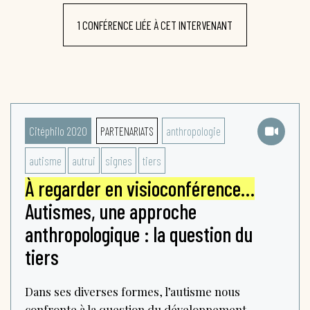
1 CONFÉRENCE LIÉE À CET INTERVENANT
Citéphilo 2020
PARTENARIATS
anthropologie
autisme
autrui
signes
tiers
À regarder en visioconférence…
Autismes, une approche
anthropologique : la question du
tiers
Dans ses diverses formes, l’autisme nous
confronte à la question du développement