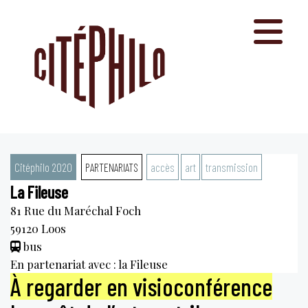
Aller
au
contenu
Citéphilo 2020
PARTENARIATS
accès
art
transmission
La Fileuse
81 Rue du Maréchal Foch
59120
Loos
bus
En partenariat avec : la Fileuse
À regarder en visioconférence