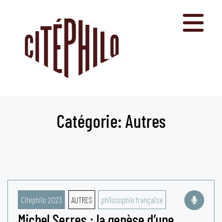
Aller
au
contenu
Catégorie: Autres
Citéphilo 2023
AUTRES
philosophie française
Michel Serres : la genèse d’une