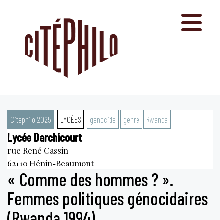
Aller
au
contenu
Citéphilo 2025
LYCÉES
génocide
genre
Rwanda
Lycée Darchicourt
rue René Cassin
62110
Hénin-Beaumont
« Comme des hommes ? ».
Femmes politiques génocidaires
(Rwanda 1994)