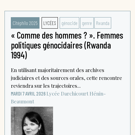
Citéphilo 2025
LYCÉES
génocide
genre
Rwanda
« Comme des hommes ? ». Femmes
politiques génocidaires (Rwanda
1994)
En utilisant majoritairement des archives
judiciaires et des sources orales, cette rencontre
reviendra sur les trajectoires...
Lycée Darchicourt
Hénin-
MARDI 7 AVRIL 2026
Beaumont