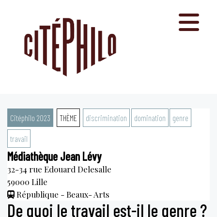
Aller
au
contenu
Citéphilo 2023
THÈME
discrimination
domination
genre
travail
Médiathèque Jean Lévy
32-34 rue Edouard Delesalle
59000
Lille
République - Beaux- Arts
De quoi le travail est-il le genre ?