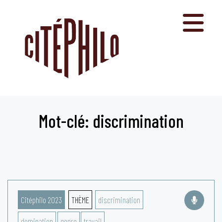
Aller
au
contenu
Mot-clé: discrimination
Citéphilo 2023
THÈME
discrimination
domination
genre
travail