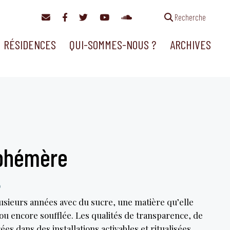
Recherche
RÉSIDENCES
QUI-SOMMES-NOUS ?
ARCHIVES
éphémère
0
plusieurs années avec du sucre, une matière qu’elle
u encore soufflée. Les qualités de transparence, de
es dans des installations activables et ritualisées.