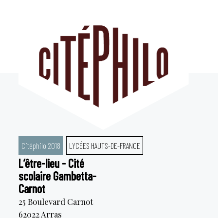
Aller
au
contenu
Citéphilo 2018
LYCÉES HAUTS-DE-FRANCE
L’être-lieu - Cité
scolaire Gambetta-
Carnot
25 Boulevard Carnot
62022
Arras