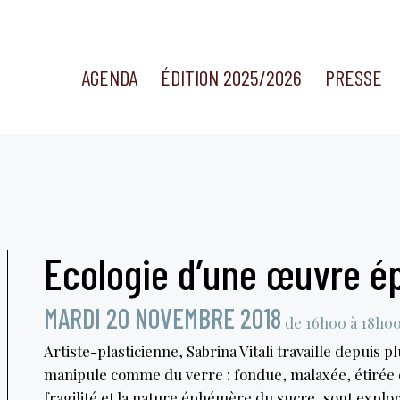
AGENDA
ÉDITION 2025/2026
PRESSE
Ecologie d’une œuvre 
MARDI 20 NOVEMBRE 2018
de 16h00 à 18h0
Artiste-plasticienne, Sabrina Vitali travaille depuis 
manipule comme du verre : fondue, malaxée, étirée o
fragilité et la nature éphémère du sucre, sont exploré