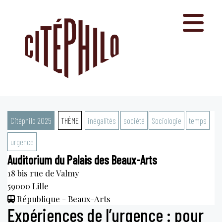
Aller
au
contenu
Citéphilo 2025
THÈME
inégalités
société
Sociologie
temps
urgence
Auditorium du Palais des Beaux-Arts
18 bis rue de Valmy
59000
Lille
République - Beaux-Arts
Expériences de l’urgence : pour