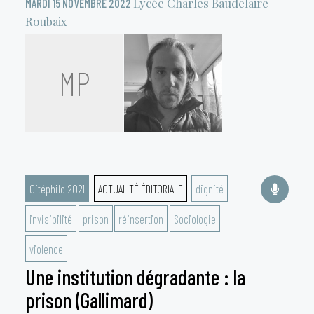
Lycée Charles Baudelaire
MARDI 15 NOVEMBRE 2022
Roubaix
MP
Citéphilo 2021
ACTUALITÉ ÉDITORIALE
dignité
invisibilité
prison
réinsertion
Sociologie
violence
Une institution dégradante : la
prison (Gallimard)