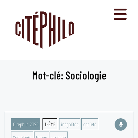
Aller
au
contenu
Mot-clé: Sociologie
Citéphilo 2025
THÈME
inégalités
société
Sociologie
temps
urgence