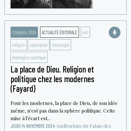
Citéphilo 2024
ACTUALITÉ ÉDITORIALE
exil
religion
séparation
Sociologie
théologico-politique
La place de Dieu. Religion et
politique chez les modernes
(Fayard)
Pour les modernes, la place de Dieu, de son idée
même, n’est pas dans la sphère politique. Cette
mise à l’écart est...
Auditorium du Palais des
JEUDI 14 NOVEMBRE 2024