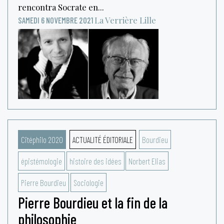
rencontra Socrate en...
La Verrière
Lille
SAMEDI 6 NOVEMBRE 2021
Citéphilo 2020
ACTUALITÉ ÉDITORIALE
Bourdieu
épistémologie
histoire des idées
Norbert Elias
Pierre Bourdieu
Sociologie
Pierre Bourdieu et la fin de la
philosophie