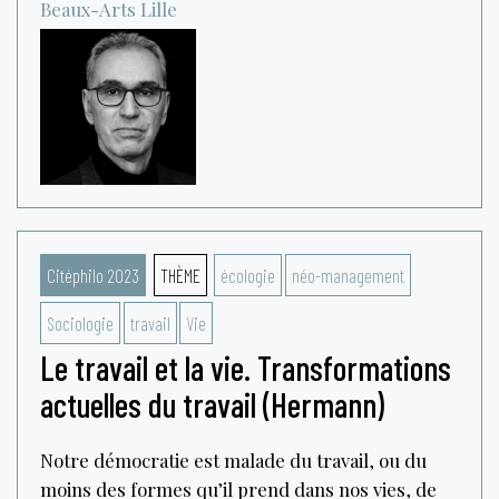
Beaux-Arts
Lille
Citéphilo 2023
THÈME
écologie
néo-management
Sociologie
travail
Vie
Le travail et la vie. Transformations
actuelles du travail (Hermann)
Notre démocratie est malade du travail, ou du
moins des formes qu’il prend dans nos vies, de