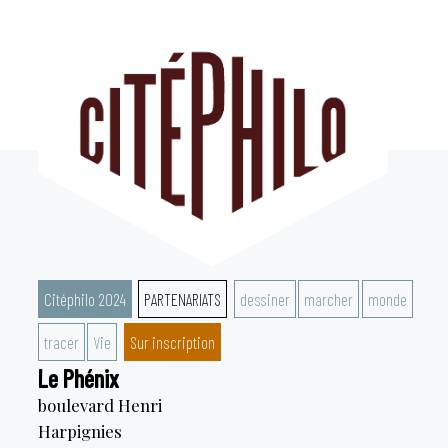
Aller
au
contenu
Citéphilo 2024
PARTENARIATS
dessiner
marcher
monde
tracer
Vie
Sur inscription
Le Phénix
boulevard Henri
Harpignies