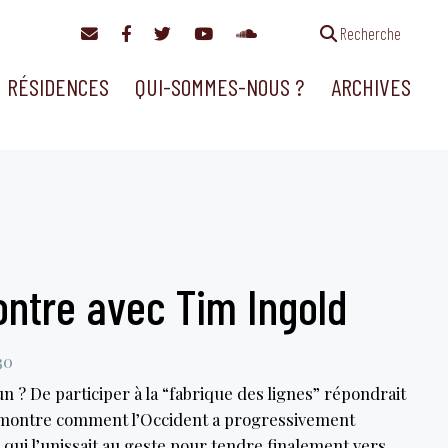
Recherche
RÉSIDENCES
QUI-SOMMES-NOUS ?
ARCHIVES
ontre avec Tim Ingold
30
 ? De participer à la “fabrique des lignes” répondrait
 démontre comment l’Occident a progressivement
n qui l’unissait au geste pour tendre finalement vers