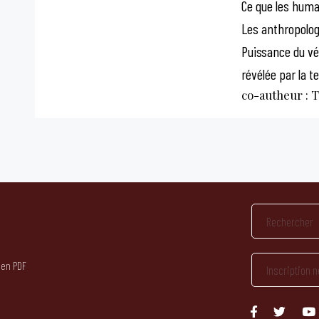
Ce que les humai
Les anthropologu
Puissance du vég
révélée par la t
co-autheur : T
 en PDF