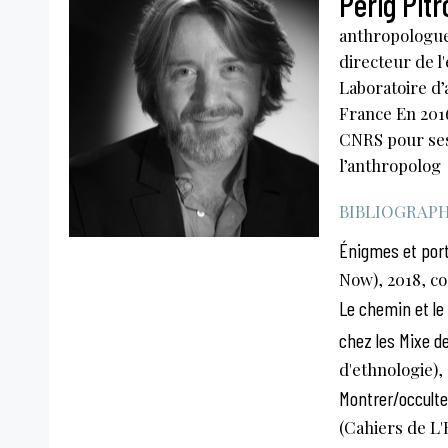
Perig Pitr
anthropologue
directeur de l'
Laboratoire d’
France En 2016
CNRS pour ses
l’anthropolog
BIBLIOGRAPHI
Énigmes et port
Now), 2018, co
Le chemin et le 
chez les Mixe d
d'ethnologie),
Montrer/occulter
(Cahiers de L'