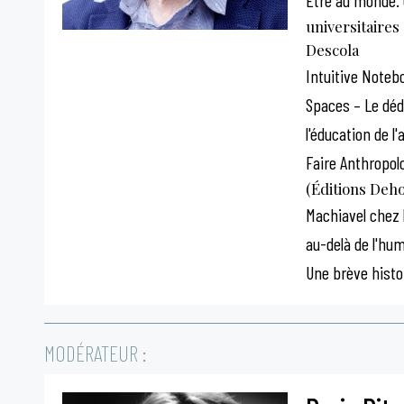
Être au monde.
universitaires
Descola
Intuitive Noteb
Spaces – Le déda
l'éducation de l'
Faire Anthropolo
(Éditions Deho
Machiavel chez 
au-delà de l'hu
Une brève histoi
MODÉRATEUR :