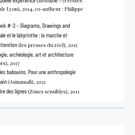
 Quelle expérience commune ?
(Presses
 de Lyon), 2014, co-autheur : Philippe
ook #-2 – Diagrams, Drawings and
le et le labyrinthe : la marche et
attention
(les presses du réel), 2015
gie, archéologie, art et architecture
rs), 2017
les babouins. Pour une anthropologie
main
(Asinamali), 2021
re des lignes
(Zones sensibles), 2011