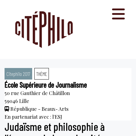
Aller
au
contenu
Citephilo 2017
THÈME
École Supérieure de Journalisme
50 rue Gauthier de Châtillon
59046
Lille
République - Beaux- Arts
En partenariat avec : l'ESJ
Judaïsme et philosophie à