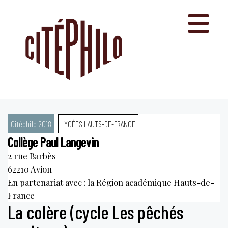
Aller
au
contenu
Citéphilo 2018
LYCÉES HAUTS-DE-FRANCE
Collège Paul Langevin
2 rue Barbès
62210
Avion
En partenariat avec : la Région académique Hauts-de-
France
La colère (cycle Les pêchés