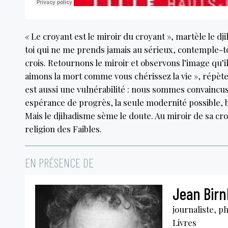
« Le croyant est le miroir du croyant », martèle le dji
toi qui ne me prends jamais au sérieux, contemple-to
crois. Retournons le miroir et observons l’image qu’i
aimons la mort comme vous chérissez la vie », répèt
est aussi une vulnérabilité : nous sommes convaincu
espérance de progrès, la seule modernité possible, 
Mais le djihadisme sème le doute. Au miroir de sa cr
religion des Faibles.
EN PRÉSENCE DE
Jean Bir
journaliste, p
Livres