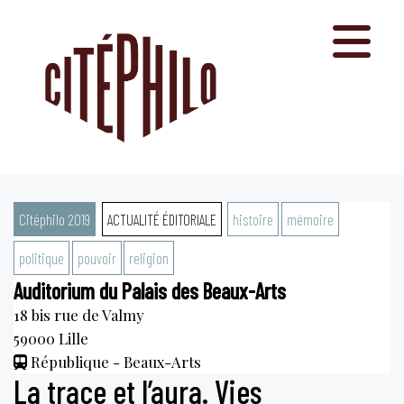
Aller
au
contenu
Citéphilo 2019
ACTUALITÉ ÉDITORIALE
histoire
mémoire
politique
pouvoir
religion
Auditorium du Palais des Beaux-Arts
18 bis rue de Valmy
59000
Lille
République - Beaux-Arts
La trace et l’aura. Vies