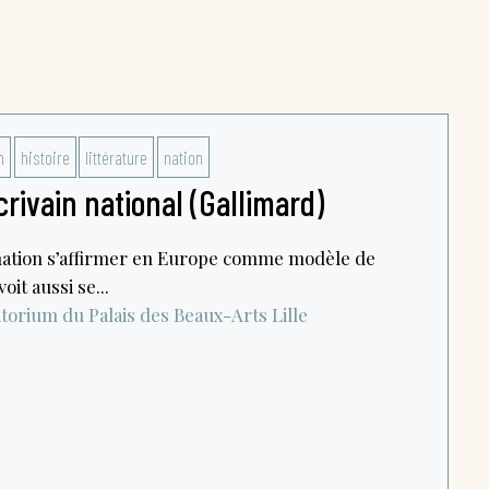
n
histoire
littérature
nation
crivain national (Gallimard)
a nation s’affirmer en Europe comme modèle de
it aussi se...
torium du Palais des Beaux-Arts
Lille