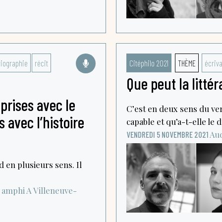
riographie
récit
Citéphilo 2021
THÈME
écriv
Que peut la littér
prises avec le
C’est en deux sens du ver
 avec l’histoire
capable et qu’a-t-elle le dr
Aud
VENDREDI 5 NOVEMBRE 2021
d en plusieurs sens. Il
- amphi A
Villeneuve-