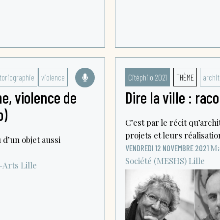
toriographie
violence
Citéphilo 2021
THÈME
archi
e, violence de
Dire la ville : ra
b)
C’est par le récit qu’arch
projets et leurs réalisatio
 d’un objet aussi
Ma
VENDREDI 12 NOVEMBRE 2021
Société (MESHS)
Lille
-Arts
Lille