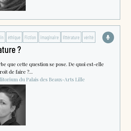
ain
éthique
Fiction
imaginaire
littérature
vérité
ature ?
be que cette question se pose. De quoi est-elle
oit de faire ?...
itorium du Palais des Beaux-Arts
Lille