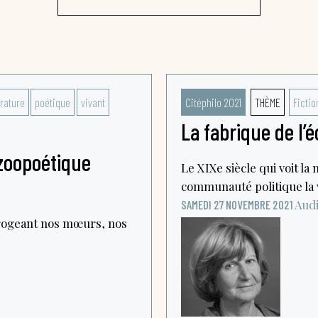
érature
poétique
vivant
Citéphilo 2021
THÈME
Fictio
La fabrique de l’é
 zoopoétique
Le XIXe siècle qui voit l
communauté politique la vo
Audi
SAMEDI 27 NOVEMBRE 2021
rrogeant nos mœurs, nos