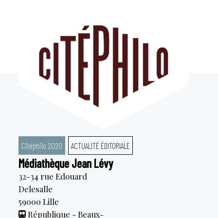
Aller
au
contenu
Citéphilo 2020
ACTUALITÉ ÉDITORIALE
Médiathèque Jean Lévy
32-34 rue Edouard
Delesalle
59000
Lille
République - Beaux-