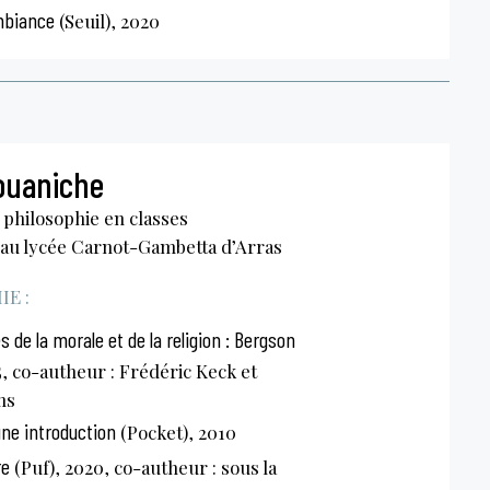
mbiance
(Seuil), 2020
ouaniche
philosophie en classes
 au lycée Carnot-Gambetta d’Arras
E :
 de la morale et de la religion : Bergson
15, co-autheur : Frédéric Keck et
ms
 une introduction
(Pocket), 2010
re
(Puf), 2020, co-autheur : sous la