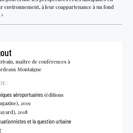
ur environnement, à leur coappartenance à un fond
 »
gout
rivain, maître de conférences à
Bordeaux Montaigne
E :
niques aéroportuaires
(éditions
agazine), 2019
ayard), 2018
Situationnistes et la question urbaine
7