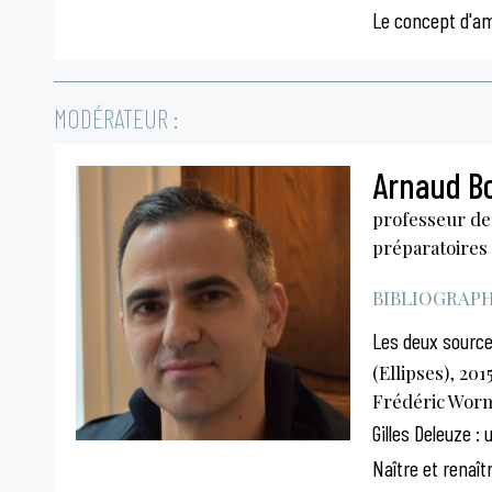
Le concept d'a
MODÉRATEUR :
Arnaud B
professeur de 
préparatoires
BIBLIOGRAPHI
Les deux sources
(Ellipses), 20
Frédéric Wor
Gilles Deleuze :
Naître et renaît