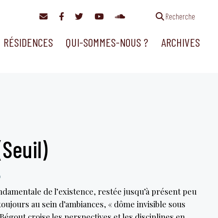
Recherche
RÉSIDENCES
QUI-SOMMES-NOUS ?
ARCHIVES
Seuil)
0
ndamentale de l’existence, restée jusqu’à présent peu
 toujours au sein d’ambiances, « dôme invisible sous
égout croise les perspectives et les disciplines en